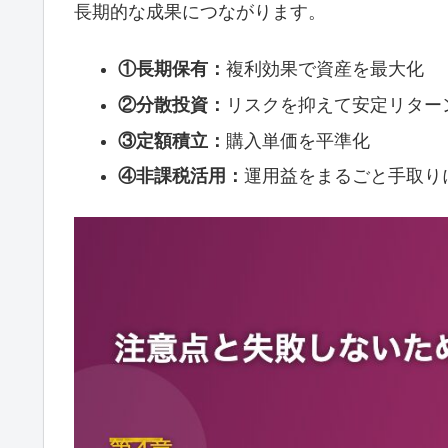
長期的な成果につながります。
①長期保有：
複利効果で資産を最大化
②分散投資：
リスクを抑えて安定リター
③定額積立：
購入単価を平準化
④非課税活用：
運用益をまるごと手取り