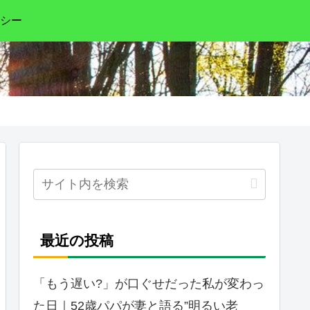
シー
最近の投稿
「もう遅い?」が口ぐせだった私が変わっ
た日｜52歳パパが妻と語る”明るい老